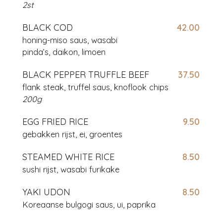
2st
BLACK COD
42.00
honing-miso saus, wasabi
pinda’s,
daikon, limoen
BLACK PEPPER TRUFFLE BEEF
37.50
flank steak, truffel saus, knoflook chips
200g
EGG FRIED RICE
9.50
gebakken rijst, ei, groentes
STEAMED WHITE RICE
8.50
sushi rijst, wasabi furikake
YAKI UDON
8.50
Koreaanse bulgogi saus, ui, paprika