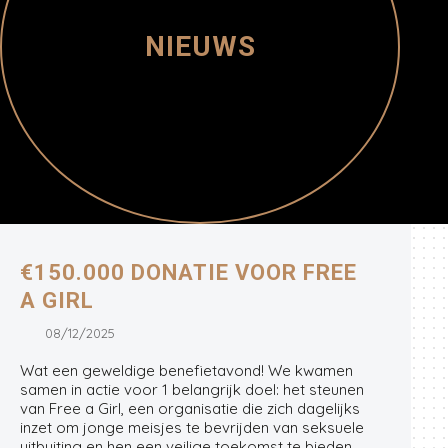
NIEUWS
€150.000 DONATIE VOOR FREE
A GIRL
08/12/2025
Wat een geweldige benefietavond! We kwamen
samen in actie voor 1 belangrijk doel: het steunen
van Free a Girl, een organisatie die zich dagelijks
inzet om jonge meisjes te bevrijden van seksuele
uitbuiting en hen een veilige toekomst te bieden.