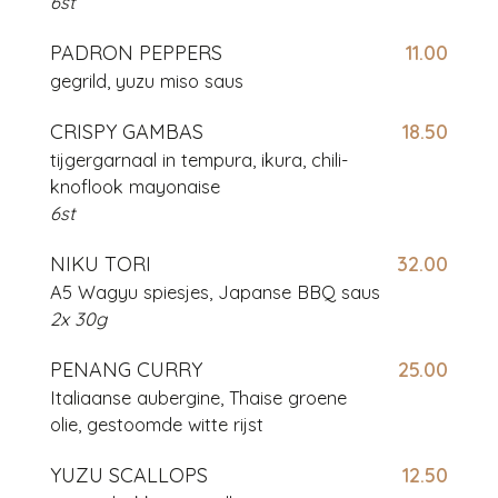
6st
PADRON PEPPERS
11.00
gegrild, yuzu miso saus
CRISPY GAMBAS
18.50
tijgergarnaal in tempura, ikura, chili-
knoflook mayonaise
6st
NIKU TORI
32.00
A5 Wagyu spiesjes, Japanse BBQ saus
2x 30g
PENANG CURRY
25.00
Italiaanse aubergine, Thaise groene
olie, gestoomde witte rijst
YUZU SCALLOPS
12.50