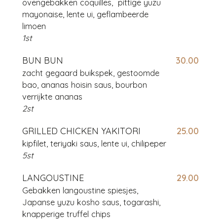
ovengebakken coquilles, pittige yuzu
mayonaise, lente ui, geflambeerde
limoen
1st
BUN BUN
30.00
zacht gegaard buikspek, gestoomde
bao, ananas hoisin saus, bourbon
verrijkte ananas
2st
GRILLED CHICKEN YAKITORI
25.00
kipfilet, teriyaki saus, lente ui, chilipeper
5st
LANGOUSTINE
29.00
Gebakken langoustine spiesjes,
Japanse yuzu kosho saus, togarashi,
knapperige truffel chips